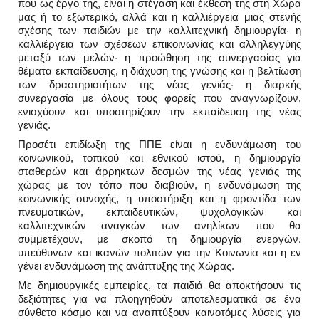
που ως έργο της, είναι η στέγαση και έκθεσή της στη Χώρα
μας ή το εξωτερικό, αλλά και η καλλιέργεια μιας στενής
σχέσης των παιδιών με την καλλιτεχνική δημιουργία· η
καλλιέργεια των σχέσεων επικοινωνίας και αλληλεγγύης
μεταξύ των μελών· η προώθηση της συνεργασίας για
θέματα εκπαίδευσης, η διάχυση της γνώσης και η βελτίωση
των δραστηριοτήτων της νέας γενιάς· η διαρκής
συνεργασία με όλους τους φορείς που αναγνωρίζουν,
ενισχύουν και υποστηρίζουν την εκπαίδευση της νέας
γενιάς.
Προσέτι επιδίωξη της ΠΠΕ είναι η ενδυνάμωση του
κοινωνικού, τοπικού και εθνικού ιστού, η δημιουργία
σταθερών και άρρηκτων δεσμών της νέας γενιάς της
χώρας με τον τόπο που διαβιούν, η ενδυνάμωση της
κοινωνικής συνοχής, η υποστήριξη και η φροντίδα των
πνευματικών, εκπαιδευτικών, ψυχολογικών και
καλλιτεχνικών αναγκών των ανηλίκων που θα
συμμετέχουν, με σκοπό τη δημιουργία ενεργών,
υπεύθυνων και ικανών πολιτών για την Κοινωνία και η εν
γένει ενδυνάμωση της ανάπτυξης της Χώρας.
Με δημιουργικές εμπειρίες, τα παιδιά θα αποκτήσουν τις
δεξιότητες για να πλοηγηθούν αποτελεσματικά σε ένα
σύνθετο κόσμο και να αναπτύξουν καινοτόμες λύσεις για