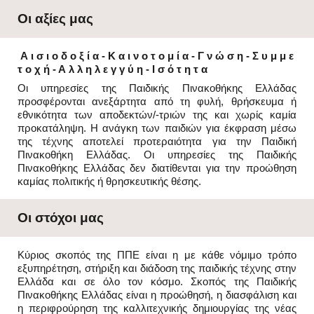
Οι αξίες μας
Α ι σ ι ο δ ο ξ ί α - Κ α ι ν ο τ ο μ ί α - Γ ν ώ σ η - Σ υ μ μ ε
τ ο χ ή - Α λ λ η λ ε γ γ ύ η - Ι σ ό τ η τ α
Οι υπηρεσίες της Παιδικής Πινακοθήκης Ελλάδας
προσφέρονται ανεξάρτητα από τη φυλή, θρήσκευμα ή
εθνικότητα των αποδεκτών/-τριών της και χωρίς καμία
προκατάληψη. Η ανάγκη των παιδιών για έκφραση μέσω
της τέχνης αποτελεί προτεραιότητα για την Παιδική
Πινακοθήκη Ελλάδας. Οι υπηρεσίες της Παιδικής
Πινακοθήκης Ελλάδας δεν διατίθενται για την προώθηση
καμίας πολιτικής ή θρησκευτικής θέσης.
Οι στόχοι μας
Κύριος σκοπός της ΠΠΕ είναι η με κάθε νόμιμο τρόπο
εξυπηρέτηση, στήριξη και διάδοση της παιδικής τέχνης στην
Ελλάδα και σε όλο τον κόσμο. Σκοπός της Παιδικής
Πινακοθήκης Ελλάδας είναι η προώθησή, η διασφάλιση και
η περιφρούρηση της καλλιτεχνικής δημιουργίας της νέας