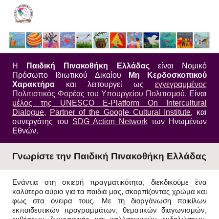
Skip to main content
Skip to navigation
Η
Παιδική Πινακοθήκη Ελλάδας
είναι Νομικό
Πρόσωπο Ιδιωτικού Δικαίου
Μη Κερδοσκοπικού
Χαρακτήρα
και λειτουργεί ως
εγγεγραμμένος
Πολιτιστικός Φορέας του Υπουργείου Πολιτισμού
.
Είναι
μέλος της UNESCO E-Platform On Intercultural
Dialogue
,
Partner of the Google Cultural Institute
, και
συνεργάτης του
SDG Action Network
των Ηνωμένων
Εθνών.
Γνωρίστε την Παιδική Πινακοθήκη Ελλάδας
Ενάντια στη σκιερή πραγματικότητα, διεκδικούμε ένα
καλύτερο αύριο για τα παιδιά μας, σκορπίζοντας χρώμα και
φως στα όνειρα τους. Με τη διοργάνωση ποικίλων
εκπαιδευτικών προγραμμάτων, θεματικών διαγωνισμών,